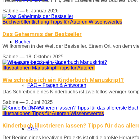
Heute nehme ich euch mit, beim Erstellen eines Buches, bzw. de
Sabine
—
6. Januar 2026
Blog
Buchveröffentlichung
Tipps für Autoren
Wissenswertes
Das Geheimnis der Bestseller
Bücher
Willkommen in der Welt der Bestseller. Einem Ort, von dem vie
Sabine
—
18. Oktober 2025
Infos und Rechtliches
Illustrationen
Manuskript
Tipps für Autoren
Wie schreibe ich ein Kinderbuch Manuskript?
FAQ – Fragen & Antworten
Das Schreiben eines Kinderbuchs ist zweifellos weniger komp
Sabine
—
2. Juni 2025
Presse
Illustrationen
Tipps für Autoren
Wissenswertes
Kinderbuch illustrieren lassen? Tipps für das alle
AGB
Der Beginn eines kreativen Projekts ist oft die größte Herausfo