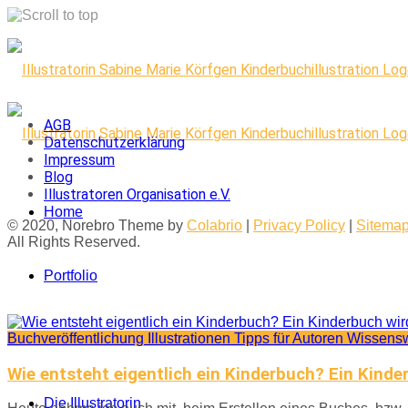
Skip
to
content
AGB
Datenschutzerklärung
Impressum
Blog
Illustratoren Organisation e.V.
Home
© 2020, Norebro Theme by
Colabrio
|
Privacy Policy
|
Sitema
All Rights Reserved.
Portfolio
Buchveröffentlichung
Illustrationen
Tipps für Autoren
Wissensw
Kontakt
Wie entsteht eigentlich ein Kinderbuch? Ein Kinderb
Die Illustratorin