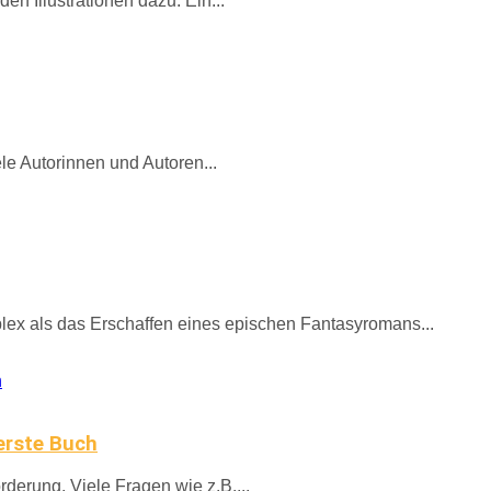
n Illustrationen dazu. Ein...
le Autorinnen und Autoren...
lex als das Erschaffen eines epischen Fantasyromans...
rerste Buch
rderung. Viele Fragen wie z.B....