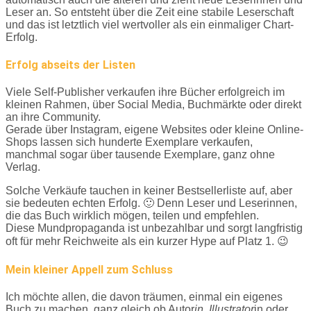
Leser an. So entsteht über die Zeit eine stabile Leserschaft
und das ist letztlich viel wertvoller als ein einmaliger Chart-
Erfolg.
Erfolg abseits der Listen
Viele Self-Publisher verkaufen ihre Bücher erfolgreich im
kleinen Rahmen, über Social Media, Buchmärkte oder direkt
an ihre Community.
Gerade über Instagram, eigene Websites oder kleine Online-
Shops lassen sich hunderte Exemplare verkaufen,
manchmal sogar über tausende Exemplare, ganz ohne
Verlag.
Solche Verkäufe tauchen in keiner Bestsellerliste auf, aber
sie bedeuten echten Erfolg. 🙂 Denn Leser und Leserinnen,
die das Buch wirklich mögen, teilen und empfehlen.
Diese Mundpropaganda ist unbezahlbar und sorgt langfristig
oft für mehr Reichweite als ein kurzer Hype auf Platz 1. 😉
Mein kleiner Appell zum Schluss
Ich möchte allen, die davon träumen, einmal ein eigenes
Buch zu machen, ganz gleich ob Autor
in, Illustrator
in oder