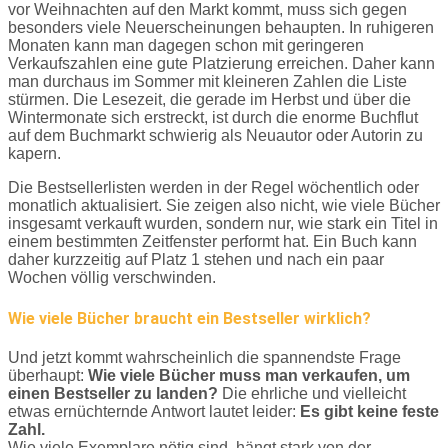
vor Weihnachten auf den Markt kommt, muss sich gegen
besonders viele Neuerscheinungen behaupten. In ruhigeren
Monaten kann man dagegen schon mit geringeren
Verkaufszahlen eine gute Platzierung erreichen. Daher kann
man durchaus im Sommer mit kleineren Zahlen die Liste
stürmen. Die Lesezeit, die gerade im Herbst und über die
Wintermonate sich erstreckt, ist durch die enorme Buchflut
auf dem Buchmarkt schwierig als Neuautor oder Autorin zu
kapern.
Die Bestsellerlisten werden in der Regel wöchentlich oder
monatlich aktualisiert. Sie zeigen also nicht, wie viele Bücher
insgesamt verkauft wurden, sondern nur, wie stark ein Titel in
einem bestimmten Zeitfenster performt hat. Ein Buch kann
daher kurzzeitig auf Platz 1 stehen und nach ein paar
Wochen völlig verschwinden.
Wie viele Bücher braucht ein Bestseller wirklich?
Und jetzt kommt wahrscheinlich die spannendste Frage
überhaupt:
Wie viele Bücher muss man verkaufen, um
einen Bestseller zu landen?
Die ehrliche und vielleicht
etwas ernüchternde Antwort lautet leider:
Es gibt keine feste
Zahl.
Wie viele Exemplare nötig sind, hängt stark von der