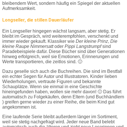
bleibendem Wert, sondern häufig ein Spiegel der aktuellen
Aufmerksamkeit.
Longseller, die stillen Dauerläufer
Ein Longseller hingegen wächst langsam, aber stetig. Er
bleibt im Gespräch, wird weiterempfohlen, verschenkt und
immer wieder gekauft. Klassiker wie
Der kleine Prinz
,
Die
kleine Raupe Nimmersatt
oder
Pippi Langstrumpf
sind
Paradebeispiele dafür. Diese Bücher sind über Generationen
hinweg erfolgreich, weil sie Emotionen, Erinnerungen und
Werte transportieren, die zeitlos sind. 🙂
Dazu geselle sich auch die Buchreihen. Die sind im Bestfall
ein echter Segen für Autor und Illustratoren. Kinder lieben
Wiederholungen, vertraute Figuren und bekannte
Schauplätze. Wenn sie einmal in eine Geschichte
hineingefunden haben, wollen sie mehr davon! 🙂 Das führt
automatisch zu Folgekäufen, denn Eltern (und Buchhändlern
) greifen gerne wieder zu einer Reihe, die beim Kind gut
angekommen ist.
Eine laufende Serie bleibt außerdem länger im Sortiment,
weil sie stetig nachgefragt wird. Jeder neue Band belebt
automatisch auch die älteren und zieht neue Leserinnen und