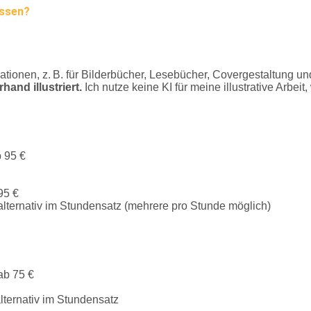
assen?
trationen, z. B. für Bilderbücher, Lesebücher, Covergestaltung u
and illustriert.
Ich nutze keine KI für meine illustrative Arbeit
b 95 €
95 €
, alternativ im Stundensatz (mehrere pro Stunde möglich)
 ab 75 €
alternativ im Stundensatz