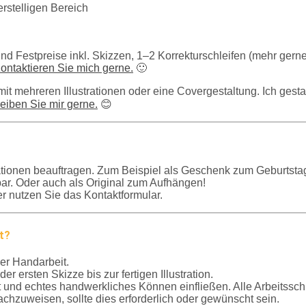
erstelligen Bereich
ind Festpreise inkl. Skizzen, 1–2 Korrekturschleifen (mehr gerne 
ontaktieren Sie mich gerne.
🙂
 mehreren Illustrationen oder eine Covergestaltung. Ich gestalt
eiben Sie mir gerne.
😊
trationen beauftragen. Zum Beispiel als Geschenk zum Geburtst
bar. Oder auch als Original zum Aufhängen!
er nutzen Sie das Kontaktformular.
lt?
ler Handarbeit.
er ersten Skizze bis zur fertigen Illustration.
vität und echtes handwerkliches Können einfließen. Alle Arbeitssc
nachzuweisen, sollte dies erforderlich oder gewünscht sein.