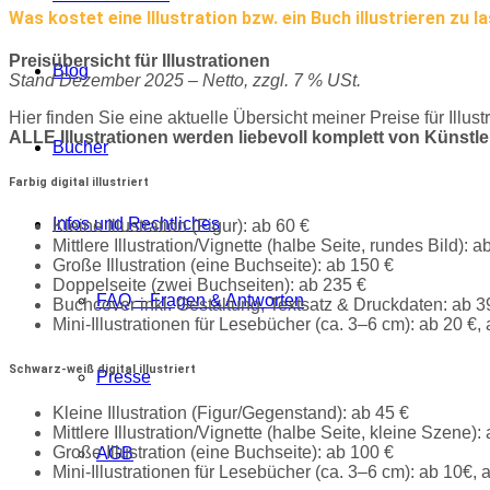
Was kostet eine Illustration bzw. ein Buch illustrieren zu l
Preisübersicht für Illustrationen
Blog
Stand Dezember 2025 – Netto, zzgl. 7 % USt.
Hier finden Sie eine aktuelle Übersicht meiner Preise für Illus
ALLE Illustrationen werden liebevoll komplett von Künstlerh
Bücher
Farbig digital illustriert
Infos und Rechtliches
Kleine Illustration (Figur): ab 60 €
Mittlere Illustration/Vignette (halbe Seite, rundes Bild): a
Große Illustration (eine Buchseite): ab 150 €
Doppelseite (zwei Buchseiten): ab 235 €
FAQ – Fragen & Antworten
Buchcover inkl. Gestaltung, Textsatz & Druckdaten: ab 3
Mini-Illustrationen für Lesebücher (ca. 3–6 cm): ab 20 €
Schwarz-weiß digital illustriert
Presse
Kleine Illustration (Figur/Gegenstand): ab 45 €
Mittlere Illustration/Vignette (halbe Seite, kleine Szene):
Große Illustration (eine Buchseite): ab 100 €
AGB
Mini-Illustrationen für Lesebücher (ca. 3–6 cm): ab 10€, 