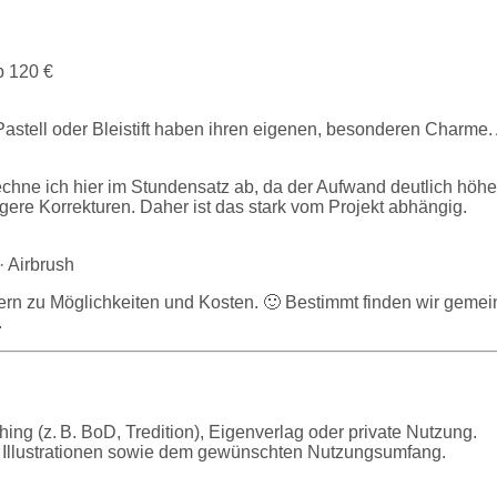
ab 120 €
ft, Pastell oder Bleistift haben ihren eigenen, besonderen Char
echne ich hier im Stundensatz ab, da der Aufwand deutlich höher
re Korrekturen. Daher ist das stark vom Projekt abhängig.
· Airbrush
n zu Möglichkeiten und Kosten. 🙂 Bestimmt finden wir gemeins
.
ing (z. B. BoD, Tredition), Eigenverlag oder private Nutzung.
r Illustrationen sowie dem gewünschten Nutzungsumfang.