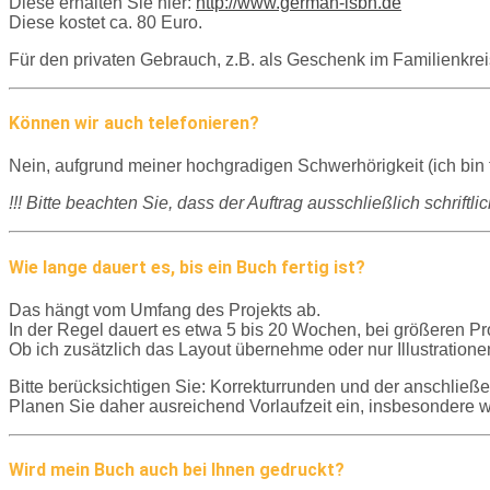
Diese erhalten Sie hier:
http://www.german-isbn.de
Diese kostet ca. 80 Euro.
Für den privaten Gebrauch, z.B. als Geschenk im Familienkre
Können wir auch telefonieren?
Nein, aufgrund meiner hochgradigen Schwerhörigkeit (ich bin f
!!! Bitte beachten Sie, dass der Auftrag ausschließlich schrif
Wie lange dauert es, bis ein Buch fertig ist?
Das hängt vom Umfang des Projekts ab.
In der Regel dauert es etwa 5 bis 20 Wochen, bei größeren Pr
Ob ich zusätzlich das Layout übernehme oder nur Illustrationen
Bitte berücksichtigen Sie: Korrekturrunden und der anschließen
Planen Sie daher ausreichend Vorlaufzeit ein, insbesondere w
Wird mein Buch auch bei Ihnen gedruckt?