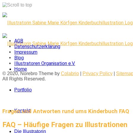
Skip
to
content
AGB
Datenschutzerklärung
Impressum
Blog
Illustratoren Organisation e.V.
Home
© 2020, Norebro Theme by
Colabrio
|
Privacy Policy
|
Sitema
All Rights Reserved.
Portfolio
Fragen und Antworten rund ums Kinderbuch FAQ
Kontakt
FAQ – Häufige Fragen zu Illustrationen
Die Illustratorin