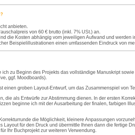
h?
cht anbieten.
uschalpreis von 60 € brutto (inkl. 7% USt.) an.
) sind die Kosten abhängig vom jeweiligen Aufwand und werden ind
cher Beispielillustrationen einen umfassenden Eindruck von me
ich zu Beginn des Projekts das vollständige Manuskript sowie al
tive, ggf. Moodboards).
nächst einen groben Layout-Entwurf, um das Zusammenspiel von T
n, die als Entwürfe zur Abstimmung dienen. In der ersten Korr
en beginne ich mit der Ausarbeitung der finalen, farbigen Ill
ten Korrekturrunde die Möglichkeit, kleinere Anpassungen vorzu
ns Layout für den Druck und übermittle Ihnen dann die fertige D
en für Ihr Buchprojekt zur weiteren Verwendung.