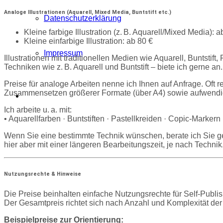
Analoge Illustrationen (Aquarell, Mixed Media, Buntstift etc.)
Datenschutzerklärung
Kleine farbige Illustration (z. B. Aquarell/Mixed Media): 
Kleine einfarbige Illustration: ab 80 €
Impressum
Illustrationen mit traditionellen Medien wie Aquarell, Buntsti
Techniken wie z. B. Aquarell und Buntstift – biete ich gerne an.
Preise für analoge Arbeiten nenne ich Ihnen auf Anfrage. Oft r
Zusammensetzen größerer Formate (über A4) sowie aufwendige
Ich arbeite u. a. mit:
• Aquarellfarben · Buntstiften · Pastellkreiden · Copic-Markern 
Wenn Sie eine bestimmte Technik wünschen, berate ich Sie ger
hier aber mit einer längeren Bearbeitungszeit, je nach Technik
Nutzungsrechte & Hinweise
Die Preise beinhalten einfache Nutzungsrechte für Self-Publish
Der Gesamtpreis richtet sich nach Anzahl und Komplexität de
Beispielpreise zur Orientierung: