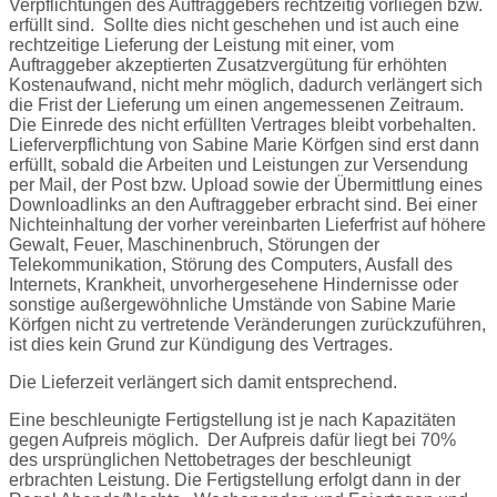
Verpflichtungen des Auftraggebers rechtzeitig vorliegen bzw.
erfüllt sind.
Sollte dies nicht geschehen und ist auch eine
rechtzeitige Lieferung der Leistung mit einer, vom
Auftraggeber akzeptierten Zusatzvergütung für erhöhten
Kostenaufwand, nicht mehr möglich, dadurch verlängert sich
die Frist der Lieferung um einen angemessenen Zeitraum.
Die Einrede des nicht erfüllten Vertrages bleibt vorbehalten.
Lieferverpflichtung von Sabine Marie Körfgen sind erst dann
erfüllt, sobald die Arbeiten und Leistungen zur Versendung
per Mail, der Post bzw. Upload sowie der Übermittlung eines
Downloadlinks an den Auftraggeber erbracht sind. Bei einer
Nichteinhaltung der vorher vereinbarten Lieferfrist auf höhere
Gewalt, Feuer, Maschinenbruch, Störungen der
Telekommunikation, Störung des Computers, Ausfall des
Internets, Krankheit, unvorhergesehene Hindernisse oder
sonstige außergewöhnliche Umstände von Sabine Marie
Körfgen nicht zu vertretende Veränderungen zurückzuführen,
ist dies kein Grund zur Kündigung des Vertrages.
Die Lieferzeit verlängert sich damit entsprechend.
Eine beschleunigte Fertigstellung ist je nach Kapazitäten
gegen Aufpreis möglich.
Der Aufpreis dafür liegt bei 70%
des ursprünglichen Nettobetrages der beschleunigt
erbrachten Leistung. Die Fertigstellung erfolgt dann in der