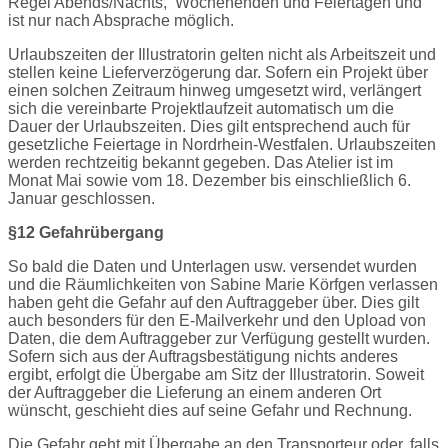
Regel Abends/Nachts,
Wochenenden und Feiertagen und
ist nur nach Absprache möglich.
Urlaubszeiten der Illustratorin gelten nicht als Arbeitszeit und
stellen keine Lieferverzögerung dar. Sofern ein Projekt über
einen solchen Zeitraum hinweg umgesetzt wird, verlängert
sich die vereinbarte Projektlaufzeit automatisch um die
Dauer der Urlaubszeiten. Dies gilt entsprechend auch für
gesetzliche Feiertage in Nordrhein-Westfalen. Urlaubszeiten
werden rechtzeitig bekannt gegeben. Das Atelier ist im
Monat Mai sowie vom 18. Dezember bis einschließlich 6.
Januar geschlossen.
§12 Gefahrübergang
So bald die Daten und Unterlagen usw. versendet wurden
und die Räumlichkeiten von Sabine Marie Körfgen verlassen
haben geht die Gefahr auf den Auftraggeber über. Dies gilt
auch besonders für den E-Mailverkehr und den Upload von
Daten, die dem Auftraggeber zur Verfügung gestellt wurden.
Sofern sich aus der Auftragsbestätigung nichts anderes
ergibt, erfolgt die Übergabe am Sitz der Illustratorin. Soweit
der Auftraggeber die Lieferung an einem anderen Ort
wünscht, geschieht dies auf seine Gefahr und Rechnung.
Die Gefahr geht mit Übergabe an den Transporteur oder, falls