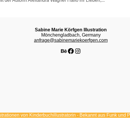
 der Autorin Alexandra Wagner Hallo ihr Lieben,...
Sabine Marie Körfgen Illustration
Mönchengladbach, Germany
anfrage@sabinemariekoerfgen.com
Behance
Facebook
Instagram
ustrationen von Kinderbuchillustratorin - Bekannt aus Funk und 