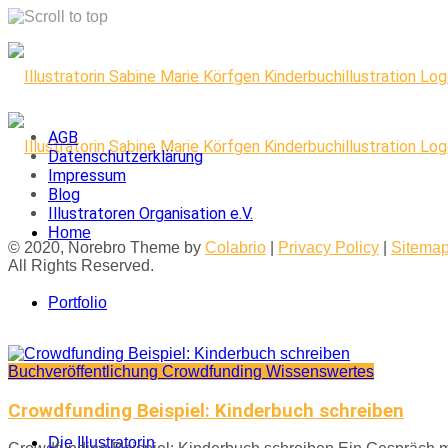
Skip
to
content
AGB
Datenschutzerklärung
Impressum
Blog
Illustratoren Organisation e.V.
Home
© 2020, Norebro Theme by
Colabrio
|
Privacy Policy
|
Sitema
All Rights Reserved.
Portfolio
Buchveröffentlichung
Crowdfunding
Wissenswertes
Kontakt
Crowdfunding Beispiel: Kinderbuch schreiben
Die Illustratorin