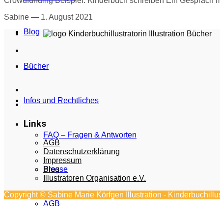
Crowdfunding Beispiel: Kinderbuch schreiben Ein Gespräch mit
Sabine
—
1. August 2021
Blog
Bücher
Infos und Rechtliches
Links
FAQ – Fragen & Antworten
AGB
Datenschutzerklärung
Impressum
Blog
Presse
Illustratoren Organisation e.V.
Copyright © Sabine Marie Körfgen Illustration - Kinderbuchill
AGB