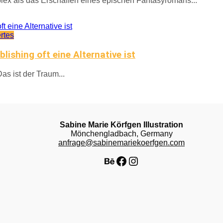
lex als das Erschaffen eines epischen Fantasyromans...
rtes
ishing oft eine Alternative ist
Das ist der Traum...
Sabine Marie Körfgen Illustration
Mönchengladbach, Germany
anfrage@sabinemariekoerfgen.com
Behance
Facebook
Instagram