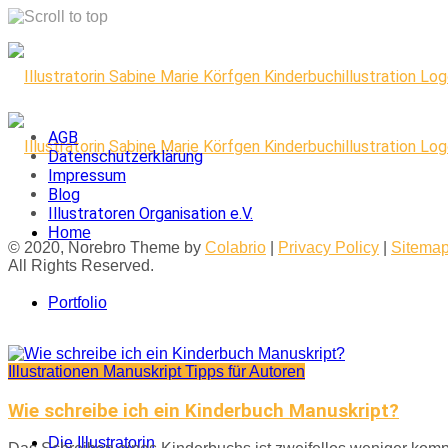
Skip
to
content
AGB
Datenschutzerklärung
Impressum
Blog
Illustratoren Organisation e.V.
Home
© 2020, Norebro Theme by
Colabrio
|
Privacy Policy
|
Sitema
All Rights Reserved.
Portfolio
Illustrationen
Manuskript
Tipps für Autoren
Kontakt
Wie schreibe ich ein Kinderbuch Manuskript?
Die Illustratorin