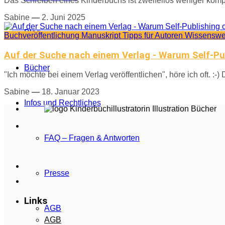
Das Schreiben eines Kinderbuchs ist zweifellos weniger komp
Sabine
—
2. Juni 2025
Blog
Buchveröffentlichung
Manuskript
Tipps für Autoren
Wissenswe
Auf der Suche nach einem Verlag - Warum Self-Publ
Bücher
"Ich möchte bei einem Verlag veröffentlichen", höre ich oft. :-) 
Sabine
—
18. Januar 2023
Infos und Rechtliches
FAQ – Fragen & Antworten
Presse
Links
AGB
AGB