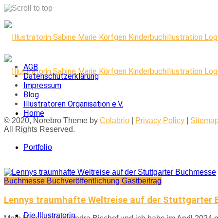
Skip
to
content
AGB
Datenschutzerklärung
Impressum
Blog
Illustratoren Organisation e.V.
Home
© 2020, Norebro Theme by
Colabrio
|
Privacy Policy
|
Sitema
All Rights Reserved.
Portfolio
Buchmesse
Buchveröffentlichung
Gastbeitrag
Kontakt
Lennys traumhafte Weltreise auf der Stuttgarte
Die Illustratorin