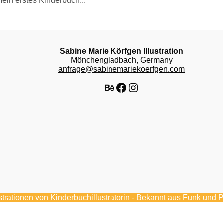
ein erstes Kinderbuch...
Sabine Marie Körfgen Illustration
Mönchengladbach, Germany
anfrage@sabinemariekoerfgen.com
Behance
Facebook
Instagram
ustrationen von Kinderbuchillustratorin - Bekannt aus Funk und 