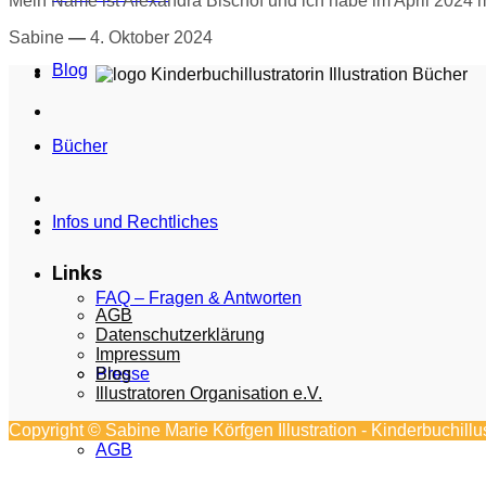
Mein Name ist Alexandra Bischof und ich habe im April 2024 m
Sabine
—
4. Oktober 2024
Blog
Bücher
Infos und Rechtliches
Links
FAQ – Fragen & Antworten
AGB
Datenschutzerklärung
Impressum
Blog
Presse
Illustratoren Organisation e.V.
Copyright © Sabine Marie Körfgen Illustration - Kinderbuchill
AGB