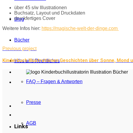
über 45 s/w Illustrationen
Buchsatz, Layout und Druckdaten
druckfertiges Cover
Blog
Weitere Infos hier:
https://magische-welt-der-dinge.com
Bücher
Previous project
Kinderbuch Illustrationen Geschichten über Sonne, Mond 
Infos und Rechtliches
FAQ – Fragen & Antworten
Presse
AGB
Links