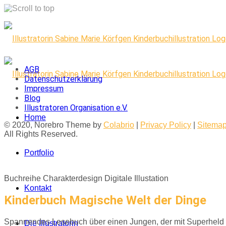
Skip
to
content
AGB
Datenschutzerklärung
Impressum
Blog
Illustratoren Organisation e.V.
Home
© 2020, Norebro Theme by
Colabrio
|
Privacy Policy
|
Sitema
All Rights Reserved.
Portfolio
Buchreihe
Charakterdesign
Digitale Illustation
Kontakt
Kinderbuch Magische Welt der Dinge
Spannendes Lesebuch über einen Jungen, der mit Superheld Pu
Die Illustratorin