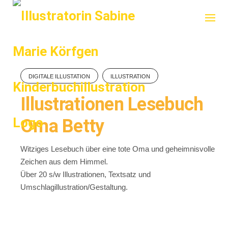
Skip
to
content
DIGITALE ILLUSTATION
ILLUSTRATION
Illustrationen Lesebuch
Oma Betty
Witziges Lesebuch über eine tote Oma und geheimnisvolle
Zeichen aus dem Himmel.
Über 20 s/w Illustrationen, Textsatz und
Umschlagillustration/Gestaltung.