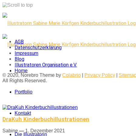
Skip
to
content
AGB
Datenschutzerklärung
Impressum
Blog
Illustratoren Organisation e.V.
Home
© 2020, Norebro Theme by
Colabrio
|
Privacy Policy
|
Sitema
All Rights Reserved.
Portfolio
Kontakt
DraKuh Kinderbuchillustrationen
Sabine
—
1. Dezember 2021
Die Illustratorin