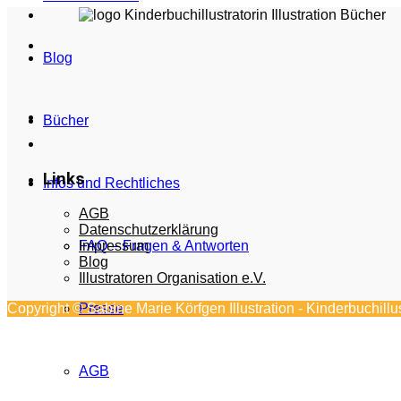
Blog
Bücher
Links
Infos und Rechtliches
AGB
Datenschutzerklärung
Impressum
FAQ – Fragen & Antworten
Blog
Illustratoren Organisation e.V.
Copyright © Sabine Marie Körfgen Illustration - Kinderbuchill
Presse
AGB